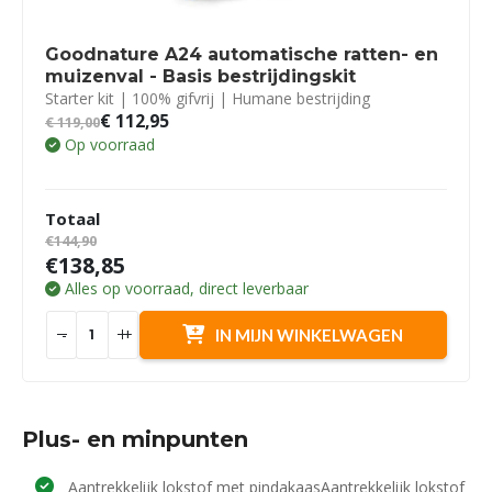
Goodnature A24 automatische ratten- en
muizenval - Basis bestrijdingskit
Starter kit | 100% gifvrij | Humane bestrijding
€
112,95
€
119,00
Op voorraad
Totaal
€144,90
€138,85
Alles op voorraad, direct leverbaar
-
+
IN MIJN WINKELWAGEN
Plus- en minpunten
Aantrekkelijk lokstof met pindakaasAantrekkelijk lokstof