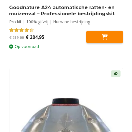
Goodnature A24 automatische ratten- en
muizenval – Professionele bestrijdingskit
Pro kit | 100% gifvrij | Humane bestrijding
Oorspronkelijke
Huidige
4.50
out of 5
€
204,95
€
219,00
prijs
prijs
was:
is:
Op voorraad
€ 219,00.
€ 204,95.