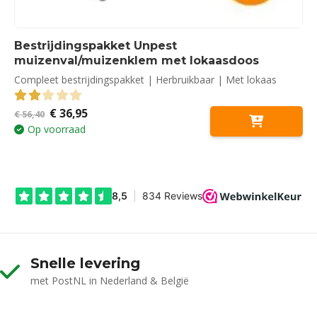
Bestrijdingspakket Unpest
muizenval/muizenklem met lokaasdoos
Compleet bestrijdingspakket | Herbruikbaar | Met lokaas
Oorspronkelijke
Huidige
€
36,95
2.00
out of 5
€
56,40
prijs
prijs
Op voorraad
was:
is:
€ 56,40.
€ 36,95.
Snelle levering
met PostNL in Nederland & België