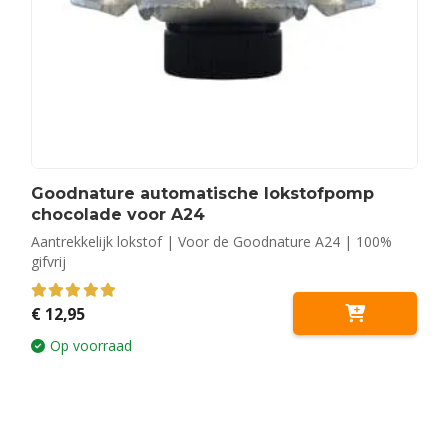
Goodnature automatische lokstofpomp
chocolade voor A24
Aantrekkelijk lokstof | Voor de Goodnature A24 | 100%
gifvrij
5.00
out of 5
€
12,95
Op voorraad