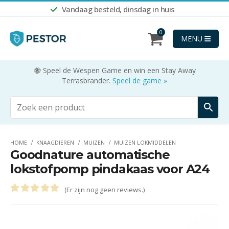
Vandaag besteld, dinsdag in huis
0
MENU
🐝 Speel de Wespen Game en win een Stay Away
Terrasbrander.
Speel de game »
HOME
KNAAGDIEREN
MUIZEN
MUIZEN LOKMIDDELEN
Goodnature automatische
lokstofpomp pindakaas voor A24
(Er zijn nog geen reviews.)
0
out of 5