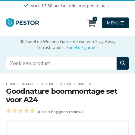
Voor 17.30 uur besteld, morgen in huis
0
MENU
🐝 Speel de Wespen Game en win een Stay Away
Terrasbrander.
Speel de game »
HOME
KNAAGDIEREN
MUIZEN
MUIZENVALLEN
Goodnature boommontage set
voor A24
(Er zijn nog geen reviews.)
0
out of 5