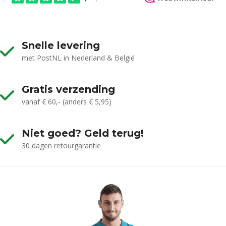
Goodnature CO2 patroon voor A24 (1 stu
Voor de Goodnature A24 | Voor ±24 vangsten | Uitvoe
getest
€
6,95
0
out of 5
Snelle levering
Niet op voorraad
met PostNL in Nederland & België
Gratis verzending
vanaf € 60,- (anders € 5,95)
Niet goed? Geld terug!
30 dagen retourgarantie