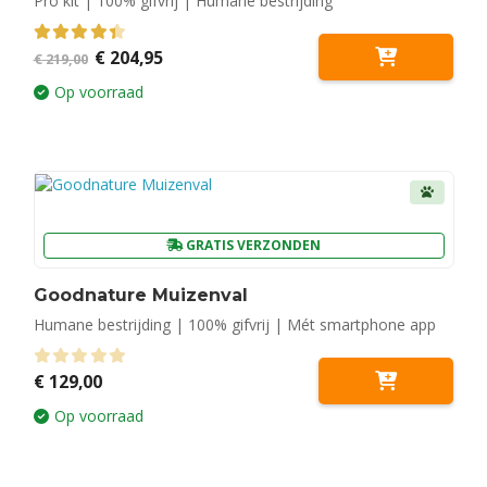
Pro kit | 100% gifvrij | Humane bestrijding
Oorspronkelijke
Huidige
4.50
out of 5
€
204,95
€
219,00
prijs
prijs
was:
is:
Op voorraad
€ 219,00.
€ 204,95.
GRATIS VERZONDEN
Goodnature Muizenval
Humane bestrijding | 100% gifvrij | Mét smartphone app
0
out of 5
€
129,00
Op voorraad