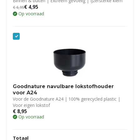
Binnen & buiten | Extreem gevoelig | IJzersterke klem
€
4,95
€
6,95
Op voorraad
Goodnature navulbare lokstofhouder
voor A24
Voor de Goodnature A24 | 100% gerecycled plastic |
Voor eigen lokstof
€
8,95
Op voorraad
Totaal