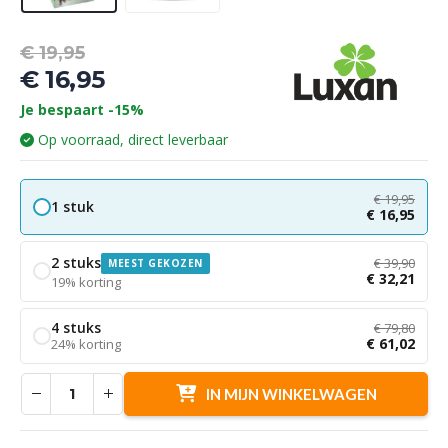
Oorspronkelijke
€
19,95
prijs
€
16,95
was:
Huidige
Je bespaart -15%
€ 19,95.
prijs
Op voorraad, direct leverbaar
is:
€ 16,95.
€
19,95
1 stuk
€
16,95
2 stuks
€
39,90
MEEST GEKOZEN
€
32,21
19% korting
4 stuks
€
79,80
€
61,02
24% korting
IN MIJN WINKELWAGEN