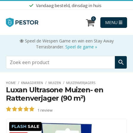
Vandaag besteld, dinsdag in huis
0
MENU
🐝 Speel de Wespen Game en win een Stay Away
Terrasbrander.
Speel de game »
HOME
KNAAGDIEREN
MUIZEN
MUIZENVERJAGERS
Luxan Ultrasone Muizen- en
Rattenverjager (90 m²)
1
review
5.00
out of 5
FLASH
SALE