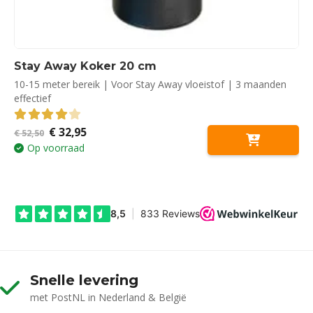
Stay Away Koker 20 cm
10-15 meter bereik | Voor Stay Away vloeistof | 3 maanden
effectief
Oorspronkelijke
Huidige
€
32,95
4.00
out of 5
€
52,50
prijs
prijs
Op voorraad
was:
is:
€ 52,50.
€ 32,95.
Snelle levering
met PostNL in Nederland & België