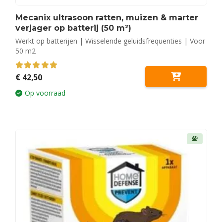
Mecanix ultrasoon ratten, muizen & marter
verjager op batterij (50 m²)
Werkt op batterijen | Wisselende geluidsfrequenties | Voor
50 m2
5.00
out of 5
€
42,50
Op voorraad