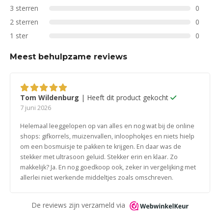
3 sterren
0
2 sterren
0
1 ster
0
Meest behulpzame reviews
Tom Wildenburg
| Heeft dit product gekocht
5
van 5
7 juni 2026
Helemaal leeggelopen op van alles en nog wat bij de online
shops: gifkorrels, muizenvallen, inloophokjes en niets hielp
om een bosmuisje te pakken te krijgen. En daar was de
stekker met ultrasoon geluid. Stekker erin en klaar. Zo
makkelijk? Ja. En nog goedkoop ook, zeker in vergelijking met
allerlei niet werkende middeltjes zoals omschreven.
De reviews zijn verzameld via