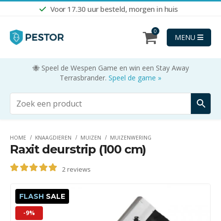
Voor 17.30 uur besteld, morgen in huis
0
MENU
🐝 Speel de Wespen Game en win een Stay Away
Terrasbrander.
Speel de game »
HOME
KNAAGDIEREN
MUIZEN
MUIZENWERING
Raxit deurstrip (100 cm)
2
reviews
5.00
out of 5
FLASH
SALE
-9%