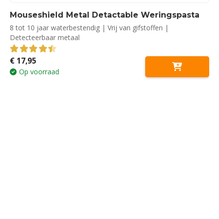
Mouseshield Metal Detactable Weringspasta
8 tot 10 jaar waterbestendig | Vrij van gifstoffen |
Detecteerbaar metaal
€
17,95
4.50
out of 5
Op voorraad