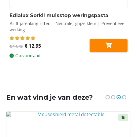
Edialux Sorkil muisstop weringspasta
Blijft jarenlang zitten | Neutrale, grijze kleur | Preventieve
werking
Oorspronkelijke
Huidige
5.00
out of 5
€
12,95
€
14,45
prijs
prijs
was:
is:
Op voorraad
€ 14,45.
€ 12,95.
En wat vind je van deze?