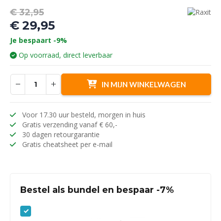
Oorspronkelijke
€
32,95
prijs
€
29,95
was:
Huidige
Je bespaart -9%
€ 32,95.
prijs
Op voorraad, direct leverbaar
is:
€ 29,95.
IN MIJN WINKELWAGEN
Voor 17.30 uur besteld, morgen in huis
Gratis verzending vanaf € 60,-
30 dagen retourgarantie
Gratis cheatsheet per e-mail
Bestel als bundel en bespaar -7%