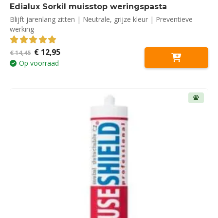
Edialux Sorkil muisstop weringspasta
Blijft jarenlang zitten | Neutrale, grijze kleur | Preventieve
werking
Oorspronkelijke
Huidige
€
12,95
5.00
out of 5
€
14,45
prijs
prijs
Op voorraad
was:
is:
€ 14,45.
€ 12,95.