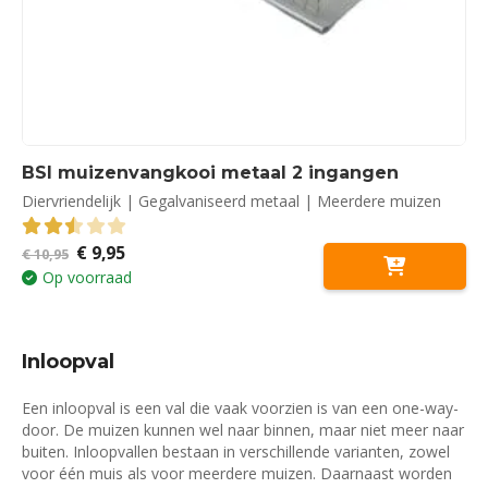
BSI muizenvangkooi metaal 2 ingangen
Diervriendelijk | Gegalvaniseerd metaal | Meerdere muizen
Oorspronkelijke
Huidige
€
9,95
2.50
out of 5
€
10,95
prijs
prijs
Op voorraad
was:
is:
€ 10,95.
€ 9,95.
Inloopval
Een inloopval is een val die vaak voorzien is van een one-way-
door. De muizen kunnen wel naar binnen, maar niet meer naar
buiten. Inloopvallen bestaan in verschillende varianten, zowel
voor één muis als voor meerdere muizen. Daarnaast worden