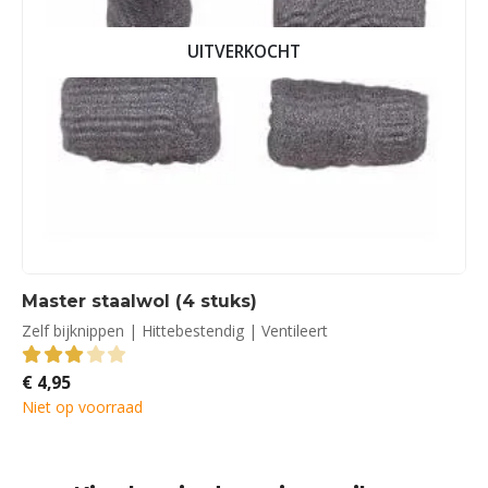
UITVERKOCHT
Master staalwol (4 stuks)
Zelf bijknippen | Hittebestendig | Ventileert
€
4,95
3.00
out of 5
Niet op voorraad