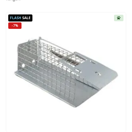
FLASH
SALE
-7%