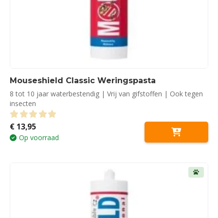
Mouseshield Classic Weringspasta
8 tot 10 jaar waterbestendig | Vrij van gifstoffen | Ook tegen
insecten
€
13,95
0
out of 5
Op voorraad