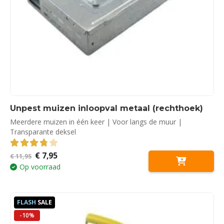
Unpest muizen inloopval metaal (rechthoek)
Meerdere muizen in één keer | Voor langs de muur |
Transparante deksel
Oorspronkelijke
Huidige
€
7,95
3.79
out of 5
€
11,95
prijs
prijs
Op voorraad
was:
is:
€ 11,95.
€ 7,95.
FLASH
SALE
-10%