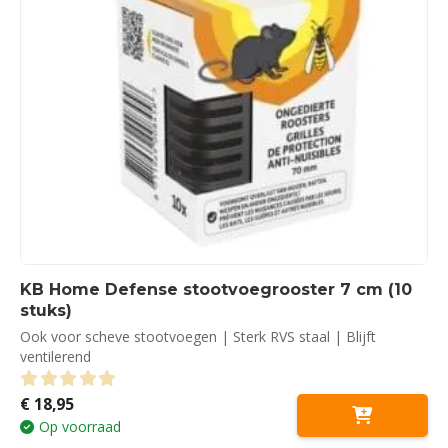
KB Home Defense stootvoegrooster 7 cm (10
stuks)
Ook voor scheve stootvoegen | Sterk RVS staal | Blijft
ventilerend
€
18,95
0
out of 5
Op voorraad