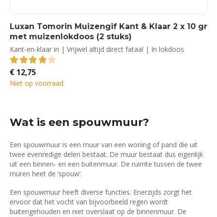
Luxan Tomorin Muizengif Kant & Klaar 2 x 10 gr
met muizenlokdoos (2 stuks)
Kant-en-klaar in | Vrijwel altijd direct fataal | In lokdoos
€
12,75
3.90
out of 5
Niet op voorraad
Wat is een spouwmuur?
Een spouwmuur is een muur van een woning of pand die uit
twee evenredige delen bestaat. De muur bestaat dus eigenlijk
uit een binnen- en een buitenmuur. De ruimte tussen de twee
muren heet de ‘spouw’.
Een spouwmuur heeft diverse functies. Enerzijds zorgt het
ervoor dat het vocht van bijvoorbeeld regen wordt
buitengehouden en niet overslaat op de binnenmuur. De