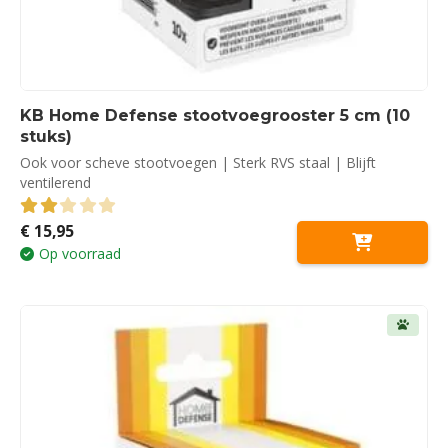
KB Home Defense stootvoegrooster 5 cm (10
stuks)
Ook voor scheve stootvoegen | Sterk RVS staal | Blijft
ventilerend
€
15,95
2.00
out of 5
Op voorraad