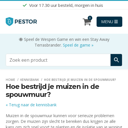
Voor 17.30 uur besteld, morgen in huis
Shop nu
0
MENU
🐝 Speel de Wespen Game en win een Stay Away
Terrasbrander.
Speel de game »
HOME
KENNISBANK
HOE BESTRIJD JE MUIZEN IN DE SPOUWMUUR?
Hoe bestrijd je muizen in de
spouwmuur?
« Terug naar de kennisbank
Muizen in de spouwmuur kunnen voor serieuze problemen
zorgen. De muizen zijn slecht te bereiken dus krijgen ze alle
kans om zich snel voort te planten en de isolatie van je woning