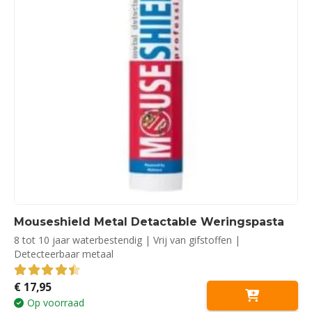
Mouseshield Metal Detactable Weringspasta
8 tot 10 jaar waterbestendig | Vrij van gifstoffen |
Detecteerbaar metaal
€
17,95
4.50
out of 5
Op voorraad