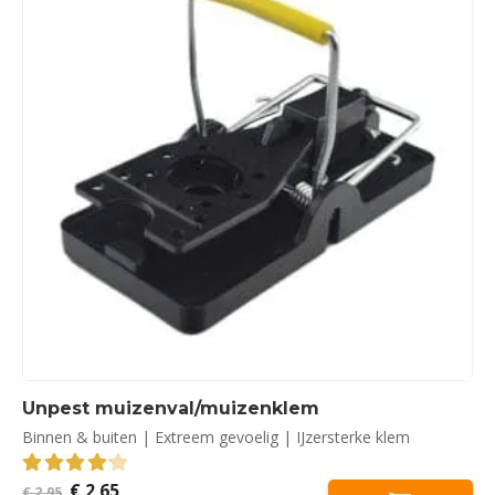
Unpest muizenval/muizenklem
Binnen & buiten | Extreem gevoelig | IJzersterke klem
Oorspronkelijke
Huidige
€
2,65
4.19
out of 5
€
2,95