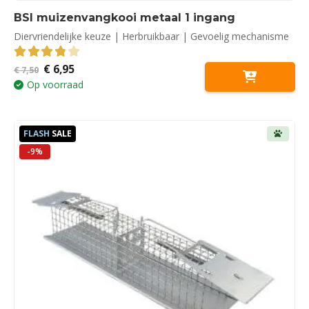
BSI muizenvangkooi metaal 1 ingang
Diervriendelijke keuze | Herbruikbaar | Gevoelig mechanisme
Oorspronkelijke
Huidige
€
6,95
3.88
out of 5
€
7,50
prijs
prijs
Op voorraad
was:
is:
€ 7,50.
€ 6,95.
FLASH
SALE
-9%