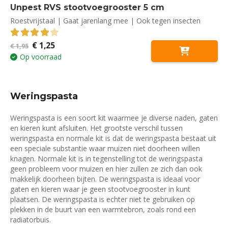
Unpest RVS stootvoegrooster 5 cm
Roestvrijstaal | Gaat jarenlang mee | Ook tegen insecten
Oorspronkelijke
Huidige
€
1,25
4.00
out of 5
€
1,95
prijs
prijs
Op voorraad
was:
is:
€ 1,95.
€ 1,25.
Weringspasta
Weringspasta is een soort kit waarmee je diverse naden, gaten
en kieren kunt afsluiten. Het grootste verschil tussen
weringspasta en normale kit is dat de weringspasta bestaat uit
een speciale substantie waar muizen niet doorheen willen
knagen. Normale kit is in tegenstelling tot de weringspasta
geen probleem voor muizen en hier zullen ze zich dan ook
makkelijk doorheen bijten. De weringspasta is ideaal voor
gaten en kieren waar je geen stootvoegrooster in kunt
plaatsen. De weringspasta is echter niet te gebruiken op
plekken in de buurt van een warmtebron, zoals rond een
radiatorbuis.