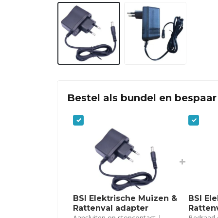
Bestel als bundel en bespaar
+
BSI Elektrische Muizen &
BSI El
Rattenval adapter
Ratten
Aansluiten op stopcontact |
Bedraad 