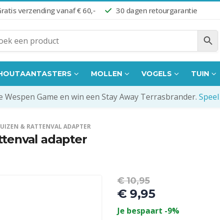
ratis verzending vanaf € 60,-
30 dagen retourgarantie
HOUTAANTASTERS
MOLLEN
VOGELS
TUIN
de Wespen Game en win een Stay Away Terrasbrander.
Speel
MUIZEN & RATTENVAL ADAPTER
ttenval adapter
Oorspronkel
€
10,95
prijs
€
9,95
was:
Huidige
Je bespaart -9%
€ 10,95.
prijs