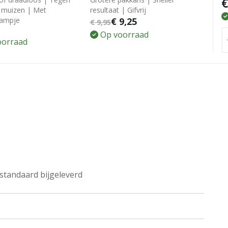
€
n muizen | Met
resultaat | Gifvrij
lampje
€
9,25
€
9,95
5
Op voorraad
oorraad
 standaard bijgeleverd