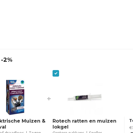
 -2%
+
T
ektrische Muizen &
Rotech ratten en muizen
val
lokgel
€
of draadloos | Tegen
Grotere pakkans | Sneller