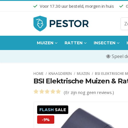
Voor 17.30 uur besteld, morgen in huis
G
MUIZEN
RATTEN
INSECTEN
🐝 Speel 
HOME
KNAAGDIEREN
MUIZEN
BSI ELEKTRISCHE 
BSI Elektrische Muizen & Ra
(Er zijn nog geen reviews.)
0
out of 5
FLASH
SALE
-9%