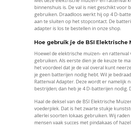
Met deze elektrische muizen- en rattenval ku
binnenshuis is. De val is niet geschikt voor
gebruiken. Draadloos werkt hij op 4 D-batte
aan te sluiten op het stopcontact. De batter
adapter is los te bestellen in onze shop.
Hoe gebruik je de BSI Elektrische
Hoewel de elektrische muizen- en rattenval v
gebruiken. Als eerste dien je de keuze te 
het voordeel dat je de val overal kunt neerz
je geen batterijen nodig hebt. Wil je bedraa
Rattenval Adapter. Deze wordt er namelijk ni
bestrijden; dan heb je 4 D-batterijen nodig.
Haal de deksel van de BSI Elektrische Muize
voederplek. Dat is het zwarte stukje kunststo
allerlei soorten lokaas gebruiken. Wij rade
mensen vaak succes met pindakaas of hazel