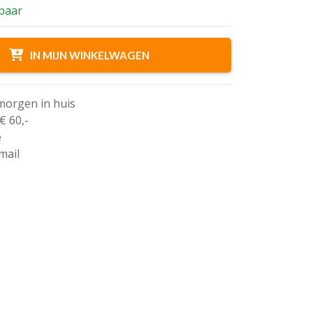
rbaar
IN MIJN WINKELWAGEN
 morgen in huis
€ 60,-
e
mail