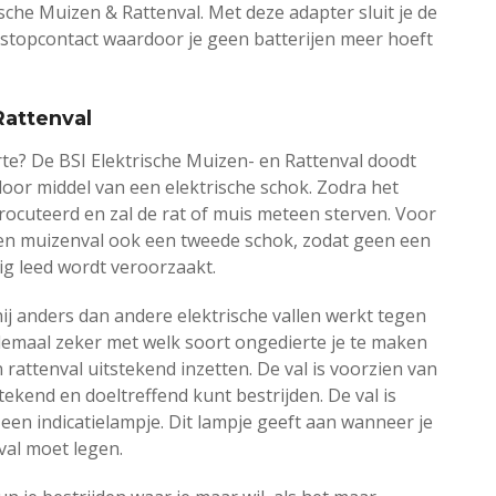
ische Muizen & Rattenval. Met deze adapter sluit je de
 stopcontact waardoor je geen batterijen meer hoeft
Rattenval
te? De BSI Elektrische Muizen- en Rattenval doodt
oor middel van een elektrische schok. Zodra het
trocuteerd en zal de rat of muis meteen sterven. Voor
- en muizenval ook een tweede schok, zodat geen een
ig leed wordt veroorzaakt.
hij anders dan andere elektrische vallen werkt tegen
elemaal zeker met welk soort ongedierte je te maken
 rattenval uitstekend inzetten. De val is voorzien van
tekend en doeltreffend kunt bestrijden. De val is
en indicatielampje. Dit lampje geeft aan wanneer je
val moet legen.