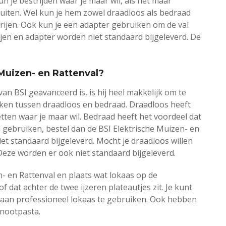
n je bestrijden waar je maar wil, als het maar
 buiten. Wel kun je hem zowel draadloos als bedraad
rijen. Ook kun je een adapter gebruiken om de val
ijen en adapter worden niet standaard bijgeleverd. De
 Muizen- en Rattenval?
an BSI geavanceerd is, is hij heel makkelijk om te
maken tussen draadloos en bedraad. Draadloos heeft
etten waar je maar wil. Bedraad heeft het voordeel dat
d gebruiken, bestel dan de BSI Elektrische Muizen- en
et standaard bijgeleverd. Mocht je draadloos willen
 Deze worden er ook niet standaard bijgeleverd.
n- en Rattenval en plaats wat lokaas op de
f dat achter de twee ijzeren plateautjes zit. Je kunt
n aan professioneel lokaas te gebruiken. Ook hebben
nootpasta.