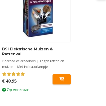
BSI Elektrische Muizen &
Rattenval
Bedraad of draadloos | Tegen ratten en
muizen | Met indicatorlampje
5.00
out of 5
€
49,95
Op voorraad