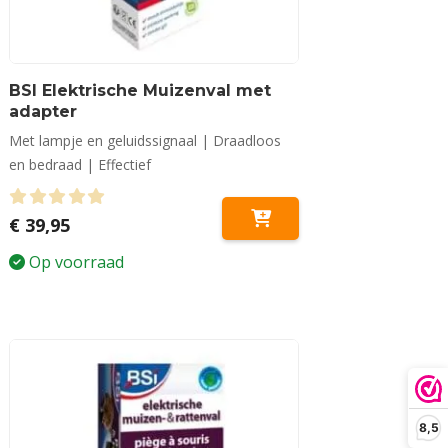
BSI Elektrische Muizenval met
adapter
Met lampje en geluidssignaal | Draadloos
en bedraad | Effectief
0
out of 5
€
39,95
Op voorraad
8,5