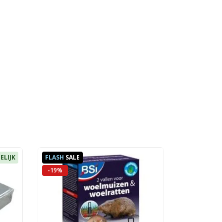
ELIJK
FLASH
SALE
-19%