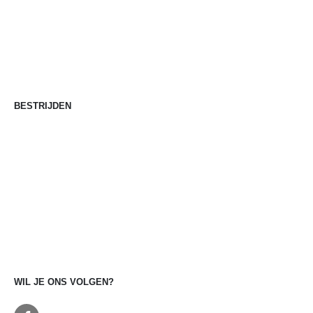
Stappenplan
Keuzehulp
Kennisbank
Blog
BESTRIJDEN
Muizen bestrijden
Ratten bestrijden
Insecten bestrijden
Wespen bestrijden
Houtworm bestrijden
Boktor bestrijden
Ongedierte bestrijding
Professionele bestrijding
WIL JE ONS VOLGEN?