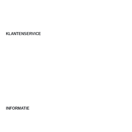
KLANTENSERVICE
Mijn account
Bestellen
Betalen
Bezorgen
Retourneren
Klachten
Klantenservice
Contact
INFORMATIE
Over Pestor
Merken
Begrippenlijst